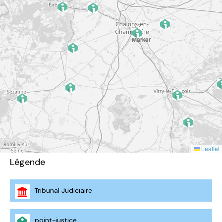
Leaflet
Légende
Tribunal Judiciaire
point-justice