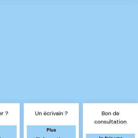
er ?
Un écrivain ?
Bon de
consultation
Plus