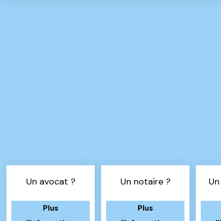
Un avocat ?
Un notaire ?
Un
Plus
Plus