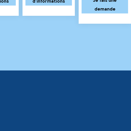
Je fais une
ions
d'informations
demande